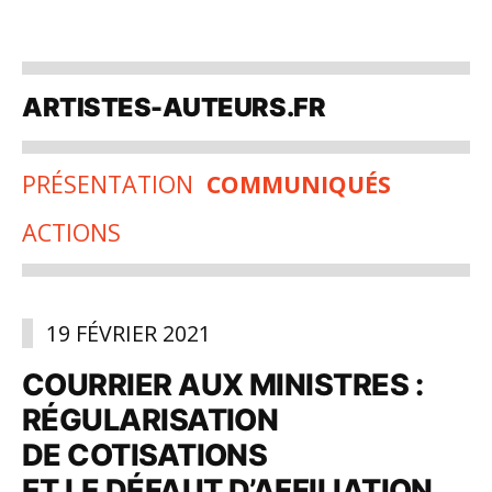
Aller
au
ARTISTES-AUTEURS.FR
contenu
PRÉSENTATION
COMMUNIQUÉS
ACTIONS
19 FÉVRIER 2021
COURRIER AUX MINISTRES :
RÉGULARISATION
DE COTISATIONS
ET LE DÉFAUT D’AFFILIATION